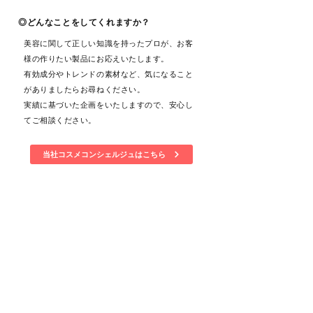
◎どんなことをしてくれますか？
美容に関して正しい知識を持ったプロが、お客
様の作りたい製品にお応えいたします。
有効成分やトレンドの素材など、気になること
がありましたらお尋ねください。
​実績に基づいた企画をいたしますので、安心し
てご相談ください。
当社コスメコンシェルジュはこちら
化粧品製造業許可証／化粧品製造販売
許可証