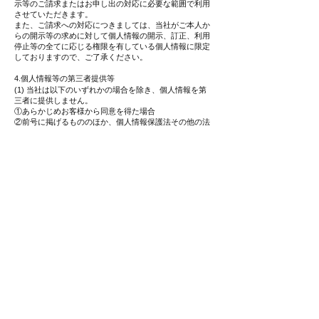
示等のご請求またはお申し出の対応に必要な範囲で利用
させていただきます。
また、ご請求への対応につきましては、当社がご本人か
らの開示等の求めに対して個人情報の開示、訂正、利用
停止等の全てに応じる権限を有している個人情報に限定
しておりますので、ご了承ください。
4.個人情報等の第三者提供等
(1) 当社は以下のいずれかの場合を除き、個人情報を第
三者に提供しません。
①あらかじめお客様から同意を得た場合
②前号に掲げるもののほか、個人情報保護法その他の法
令で認められる場合
(2) 当社は、第1項の＜利用目的＞の達成に必要な範囲内
において、個人情報保護に関する契約を締結したうえ
で、個人情報の取扱いの全部または一部を委託する場合
があります。
(3) 当社は、匿名加工情報を第三者に提供することがあ
ります。個人情報保護法にしたがって、匿名加工情報の
作成時または第三者への提供時に、それぞれまたは同時
に公表いたします。
(4) 当社は、統計データを第三者に提供することがあり
ます。「統計データ」とは、一定数の個人情報を集計
し、統計的に処理して得られた数量的なデータであっ
て、一人ひとりが識別されず、かつ、個人が特定されな
い状態のデータをいいます。
5.その他の事項
(1) 当社は、お客様情報のより適切な保護を図るため、
または法令その他の規範の変更等に対応するため、