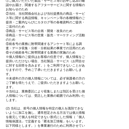
①ご購入いただいた製品・サービス等のお申し込みの確
認やお届け、関連するアフターサービスに関する情報の
お知らせのため
②当社、当社関係会社および当社提携先の商品・サービ
ス等に関する商品情報、キャンペーン等の各種情報のご
提供・ご案内ならびにカタログ等の各種資料のご提供・
ご送付のため
③商品・サービス等の企画・開発・改良のため
④商品・サービス等の営業・販売・マーケティング活動
のため
⑤前各号の業務に附帯関連するアンケート等による調
査・データ収集・分析・分析結果の事業での活用のため
⑥その他前各号に附帯関連する業務の実施のため
※個人情報のご提供はお客様の任意です。個人情報をご
提供いただけない場合、当社製品・サービス（お問合せ
に対する回答を含みます。）をご利用できないことがあ
りますので、予めご了承いただきますようお願いしま
す。
※未成年の方の個人情報については、必ず保護者の方の
ご了解を得たうえで、ご提供いただきますようお願いし
ます。
※当社は、業務委託により収集しまたは預託を受けた個
人情報については、受託した業務の範囲でのみ利用いた
します。
(2) 当社は、前号の個人情報を特定の個人を識別できな
いように加工を施し、通常想定される方法では個人情報
を復元して個人を特定できない形式にした情報（「個人
情報保護法」で定義する「匿名加工情報」をいいます。
以下同様とします。）を事業遂行のために利用させてい