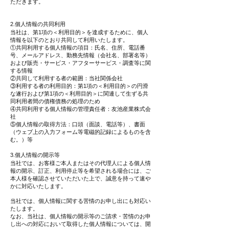
ただきます。
2.個人情報の共同利用
当社は、第1項の＜利用目的＞を達成するために、個人
情報を以下のとおり共同して利用いたします。
①共同利用する個人情報の項目：氏名、住所、電話番
号、メールアドレス、勤務先情報（会社名、部署名等）
および販売・サービス・アフターサービス・調査等に関
する情報
②共同して利用する者の範囲：当社関係会社
③利用する者の利用目的：第1項の＜利用目的＞の円滑
な遂行および第1項の＜利用目的＞に関連して生ずる共
同利用者間の債権債務の処理のため
④共同利用する個人情報の管理責任者：友池産業株式会
社
⑤個人情報の取得方法：口頭（面談、電話等）、書面
（ウェブ上の入力フォーム等電磁的記録によるものを含
む。）等
3.個人情報の開示等
当社では、お客様ご本人またはその代理人による個人情
報の開示、訂正、利用停止等を希望される場合には、ご
本人様を確認させていただいた上で、誠意を持って速や
かに対応いたします。
当社では、個人情報に関する苦情のお申し出にも対応い
たします。
なお、当社は、個人情報の開示等のご請求・苦情のお申
し出への対応において取得した個人情報については、開