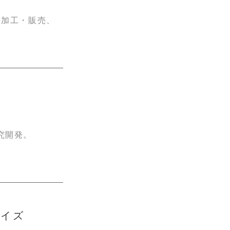
の加工・販売、
。
究開発。
ライズ