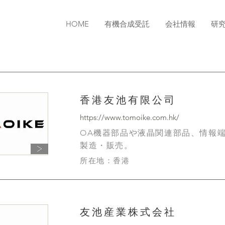
HOME
有機合成受託
会社情報
研
プ関係
香港友池有限公司
https://www.tomoike.com.hk/
OA機器部品や液晶関連部品、情報
製造・販売。
＞
所在地：香港
友池産業株式会社